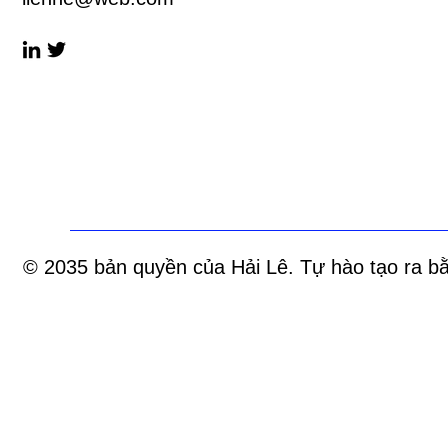
© 2035 bản quyền của Hải Lê. Tự hào tạo ra 