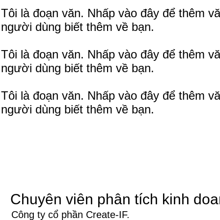
Tôi là đoạn văn. Nhấp vào đây để thêm v
người dùng biết thêm về bạn.
Tôi là đoạn văn. Nhấp vào đây để thêm v
người dùng biết thêm về bạn.
Tôi
là đoạn văn. Nhấp vào đây để thêm v
người dùng biết thêm về
bạn
.
Chuyên viên phân tích kinh d
Công ty cổ phần Create-IF.