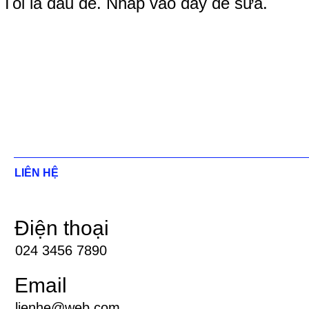
Tôi là đầu đề. Nhấp vào đây để sửa.
LIÊN HỆ
Điện thoại
024 3456 7890
Email
lienhe@web.com