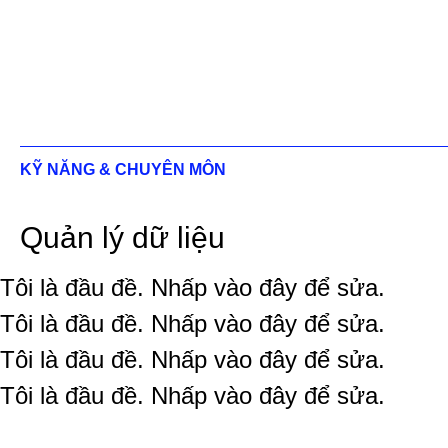
KỸ NĂNG & CHUYÊN MÔN
Quản lý dữ liệu
Tôi là đầu đề. Nhấp vào đây để sửa.
Tôi là đầu đề. Nhấp vào đây để sửa.
Tôi là đầu đề. Nhấp vào đây để sửa.
Tôi là đầu đề. Nhấp vào đây để sửa.