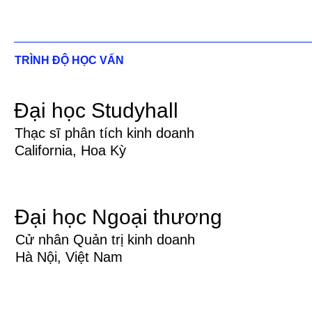
TRÌNH ĐỘ HỌC VẤN
Đại học Studyhall
Thạc sĩ phân tích kinh doanh
California, Hoa Kỳ
Đại học Ngoại thương
Cử nhân Quản trị kinh doanh
Hà Nội, Việt Nam